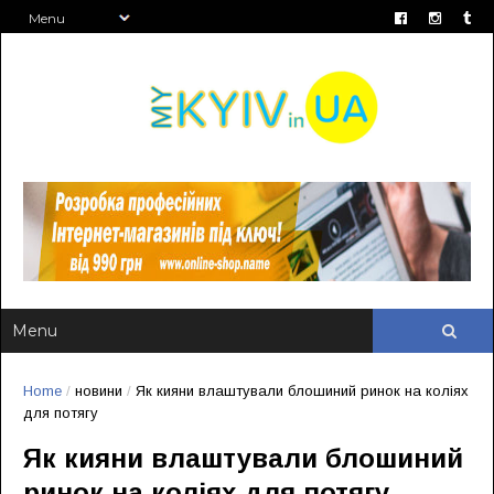
Home
/
новини
/
Як кияни влаштували блошиний ринок на коліях
для потягу
Як кияни влаштували блошиний
ринок на коліях для потягу