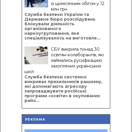
із щомісячним обігом у 12
млн грн
Служба безпеки України та
Державне бюро розслідувань
блокували діяльність
організованого
наркоугруповання, яке
спеціалізувалось на виготовле...
СБУ викрила понад 30
освітян-колаборантів, які
займались русифікацією
захоплених українських
шкіл
Служба безпеки системно
викриває прихильників рашизму,
які допомагають агресору
запроваджувати російські
програми «освіти» в окупованих
райо...
РЕКЛАМА