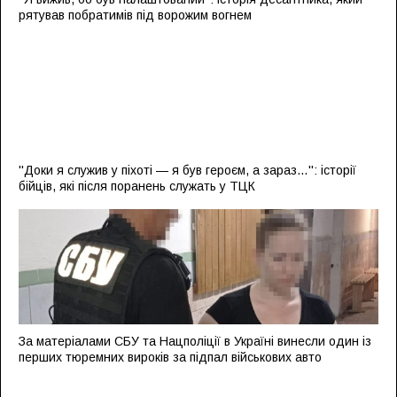
рятував побратимів під ворожим вогнем
''Доки я служив у піхоті — я був героєм, а зараз…'': історії
бійців, які після поранень служать у ТЦК
За матеріалами СБУ та Нацполіції в Україні винесли один із
перших тюремних вироків за підпал військових авто