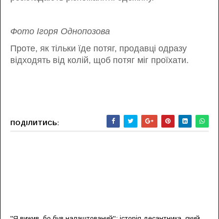
Фото Ігоря Однопозова
Проте, як тільки їде потяг, продавці одразу
відходять від колій, щоб потяг міг проїхати.
ПОДІЛИТИСЬ:
''Я вижив, бо був налаштований'': історія десантника, який