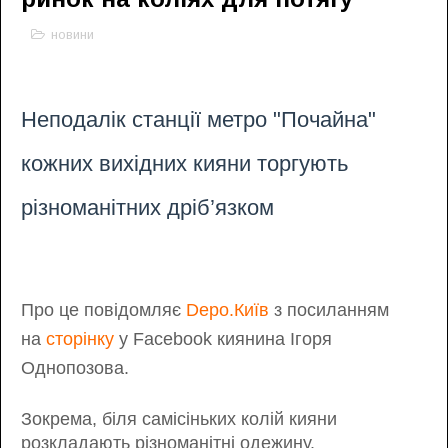
новини
Неподалік станції метро "Почайна"
кожних вихідних кияни торгують
різноманітних дріб’язком
Про це повідомляє
Depo
.Київ
з посиланням
на
сторінку
у Facebook киянина Ігоря
Однопозова.
Зокрема, біля самісіньких колій кияни
розкладають різноманітні одежину.