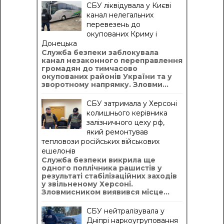
СБУ ліквідувала у Києві
канал нелегальних
перевезень до
окупованих Криму і
Донецька
Служба безпеки заблокувала
канал незаконного переправлення
громадян до тимчасово
окупованих районів України та у
зворотному напрямку. Зловми...
СБУ затримала у Херсоні
колишнього керівника
залізничного цеху рф,
який ремонтував
тепловози російських військових
ешелонів
Служба безпеки викрила ще
одного поплічника рашистів у
результаті стабілізаційних заходів
у звільненому Херсоні.
Зловмисником виявився місце...
СБУ нейтралізувала у
Дніпрі наркоугруповання