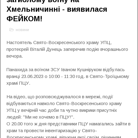
Хмельничинні - виявилася
ФЕЙКОМ!
новини
Настоятель Свято-Воскресенського храму УПЦ,
протеєрей Віталій Дунець заперечив подію вчорашнього
вечора.
Панахида за воїном ЗСУ Іваном Кушніруком відбулась
вранці 23.06.2023 о 10:00 - 11:30 год. в Свято-Троїцькому
храмі ПЦУ.
На відео, що розповсюджувалося в мережі, події
відбуваються навколо Свято-Воскресенського храму
УПЦ у вечірній час доби та чутно викрики присутніх
людей: "Ми не хочемо в ПЦУ!".
О 20.00 того ж дня представники ПЦУ намагались зайти в
храм та провести інвентаризацію у Свято-
Воскресенському храмі, віруючи якої своїм рішенням