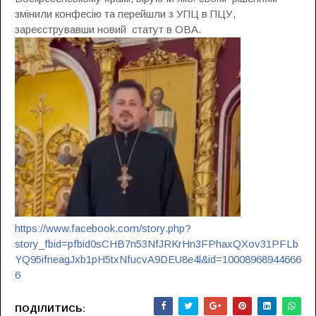
змінили конфесію та перейшли з УПЦ в ПЦУ,
зареєструвавши новий статут в ОВА.
https://www.facebook.com/story.php?
story_fbid=pfbid0sCHB7n53NfJRKrHn3FPhaxQXov31PFLb
YQ95ifneagJxb1pH5txNfucvA9DEU8e4l&id=10008968944666
6
ПОДІЛИТИСЬ: