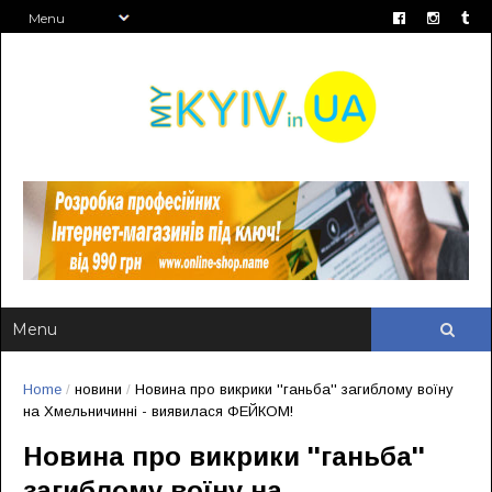
Home
/
новини
/
Новина про викрики ''ганьба'' загиблому воїну
на Хмельничинні - виявилася ФЕЙКОМ!
Новина про викрики ''ганьба''
загиблому воїну на