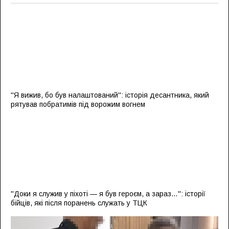
''Я вижив, бо був налаштований'': історія десантника, який
рятував побратимів під ворожим вогнем
''Доки я служив у піхоті — я був героєм, а зараз…'': історії
бійців, які після поранень служать у ТЦК